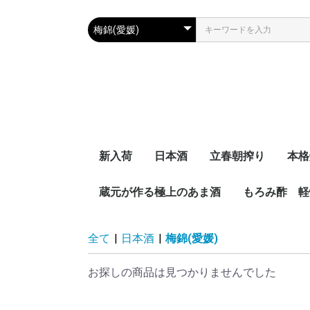
新入荷
日本酒
立春朝搾り
本格
蔵元が作る極上のあま酒
梅錦(愛媛)
千代の亀(愛媛)
司牡丹(高知)
フルーツ
もろみ酢 軽
全て
|
日本酒
|
梅錦(愛媛)
お探しの商品は見つかりませんでした